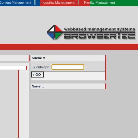
Content Management
Industrial Management
Facility Management
Suche ::
Suchbegriff:
GO
News ::