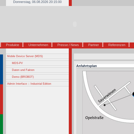
Donnerstag, 06.08.2026 20:15:00
Produkte
Unternehmen
Presse / News
Partner
Referenzen
Mobile Device Server (MDS)
MDS-PV
Anfahrtsplan
Daten und Fakten
Demo (BROBOT)
Admin Interface :: Industrial Edition