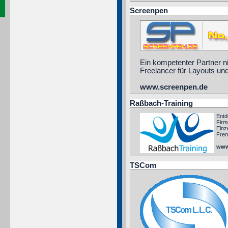
Screenpen
Ein kompetenter Partner ni
Freelancer für Layouts un
www.screenpen.de
Raßbach-Training
Entd
Firm
Einz
Frem
www
TSCom