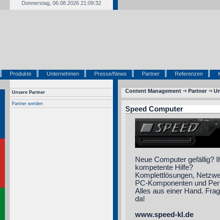
Donnerstag, 06.08.2026 21:09:32
Produkte
Unternehmen
Presse/News
Partner
Referenzen
Content Management
Partner
Un
Unsere Partner
Partner werden
Speed Computer
Neue Computer gefällig? I
kompetente Hilfe?
Komplettlösungen, Netzwe
PC-Komponenten und Perip
Alles aus einer Hand. Frag
da!
www.speed-kl.de