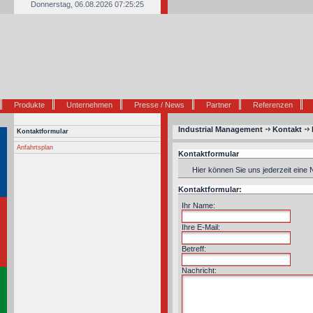
Donnerstag, 06.08.2026 07:25:25
Produkte
Unternehmen
Presse / News
Partner
Referenzen
Industrial Management
Kontakt
Kontaktformular
Anfahrtsplan
Kontaktformular
Hier können Sie uns jederzeit eine
Kontaktformular:
Ihr Name:
Ihre E-Mail:
Betreff:
Nachricht: