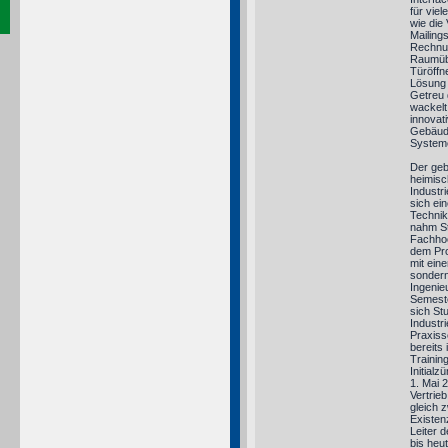
für vie
wie die
Mailing
Rechnun
Raumüb
Türöffn
Lösung 
Getreu 
wackelt
innovat
Gebäude
Systeme
Der gebü
heimisc
Industr
sich ei
Technik
nahm St
Fachhoc
dem Pro
mit ein
sondern
Ingenie
Semeste
sich Stu
Industri
Praxiss
bereits
Trainin
Initial
1. Mai 
Vertrie
gleich 
Existen
Leiter d
bis heu