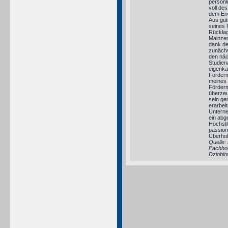
persönl
voll des
dem End
Aus gut
seines
Rücklag
Mainzer
dank de
zunächs
den näc
Studien
eigenka
Förderm
meines 
Förderm
überzeu
sein ge
erarbei
Unterne
ein abg
Höchstle
passion
Überhol
Quelle:
Fachhoc
Dzioblo