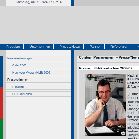
Samstag, 08.08.2026 14:52:16
Produkte
Unternehmen
Presse/News
Partner
Referenzen
Content Management
Presse/New
Pressemitteilungen
Cebit 2006
Presse :: FH-Rundschau 2005/07
Hannover Messe (HMI) 2006
Nachah
KOI-Pr
Pressestimmen
Selbsts
Erfolg 
Handling
„Einfach
FH-Rundschau
Nenner 
Ingenie
Geschäf
Manage
Noch-ni
das ein
Browsert
Produkt
mittels
Verbänd
Möglich
Interfa