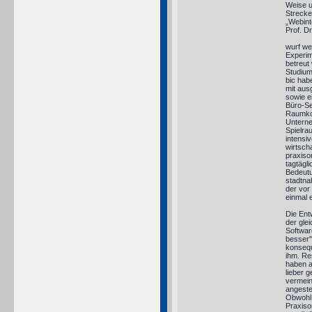
Weise u
Strecke
„Webint
Prof. D
wurf wei
Experim
betreut 
Studium
bic hab
mit aus
sowie e
Büro-Se
Raumkon
Untern
Spielra
intensi
wirtscha
praxisor
tagtägli
Bedeutu
stadtna
der vor
einmal 
Die Ent
der gle
Softwar
besser"
konsequ
ihm. Re
haben a
lieber 
vermeint
angestel
Obwohl 
Praxiso